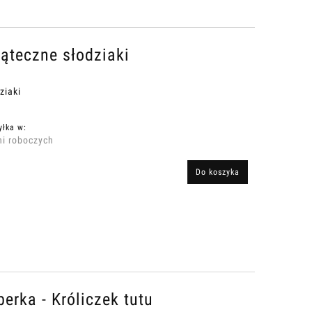
ąteczne słodziaki
ziaki
yłka w:
ni roboczych
Do koszyka
rka - Króliczek tutu