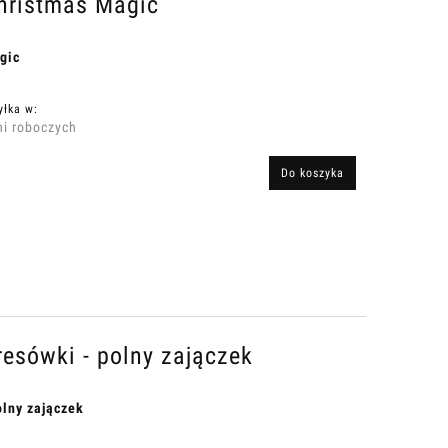
Christmas Magic
gic
yłka w:
ni roboczych
Do koszyka
esówki - polny zajączek
lny zajączek