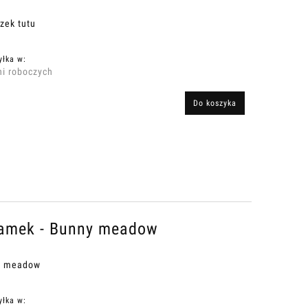
zek tutu
yłka w:
ni roboczych
Do koszyka
zamek - Bunny meadow
ny meadow
yłka w: