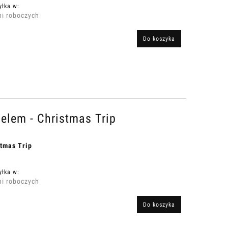
yłka w:
ni roboczych
Do koszyka
elem - Christmas Trip
tmas Trip
yłka w:
ni roboczych
Do koszyka