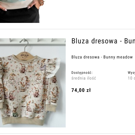
Bluza dresowa - B
Bluza dresowa - Bunny meadow
Dostępność:
Wys
średnia ilość
10 
74,00 zł
oomersy falbanka
Body z cienkiej dzianiny jersey 
Moro
35,00 zł
35,00 zł