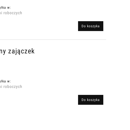
yłka w:
ni roboczych
Do koszyka
ny zajączek
yłka w:
ni roboczych
Do koszyka