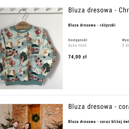
na regularna:
48,00 zł
Cena regularna:
47,00 zł
Bluza dresowa - Ch
Do koszyka
Do koszyka
Bluza dresowa - różyczki
Dostępność:
Wys
duża ilość
5 d
74,00 zł
Bluza dresowa - cor
Bluza dresowa - coraz bliżej św