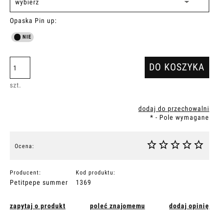
Opaska Pin up:
DO KOSZYKA
szt.
dodaj do przechowalni
*
- Pole wymagane
Ocena:
Producent:
Kod produktu:
Petitpepe summer
1369
zapytaj o produkt
poleć znajomemu
dodaj opinię