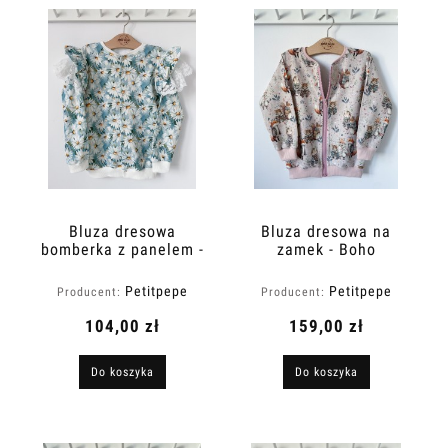
Nowość: (wybierz)
Promocja: (wybierz)
Bluza dresowa
Bluza dresowa na
bomberka z panelem -
zamek - Boho
Daisy rabbit
przyjaciele
Petitpepe
Petitpepe
Producent:
Producent:
104,00 zł
159,00 zł
Do koszyka
Do koszyka