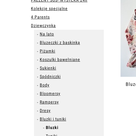
PREZENT SOS- WYSYŁKA 24h
Kolekcje specjalne
4 Parents
Dziewczynka
Na lato
Bluzeczki z baskinką
Piżamki
Koszulki bawełniane
Sukienki
Spódniczki
Bluz
Body
Bloomersy
Rampersy
Dresy
Bluzki i tuniki
Bluzki