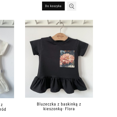
Do koszyka
Bluzeczka z baskinką z
 z
kieszonką- Flora
gród