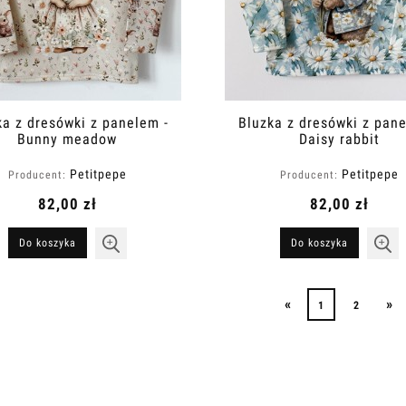
ka z dresówki z panelem -
Bluzka z dresówki z pane
Bunny meadow
Daisy rabbit
Petitpepe
Petitpepe
Producent:
Producent:
82,00 zł
82,00 zł
Do koszyka
Do koszyka
«
»
1
2