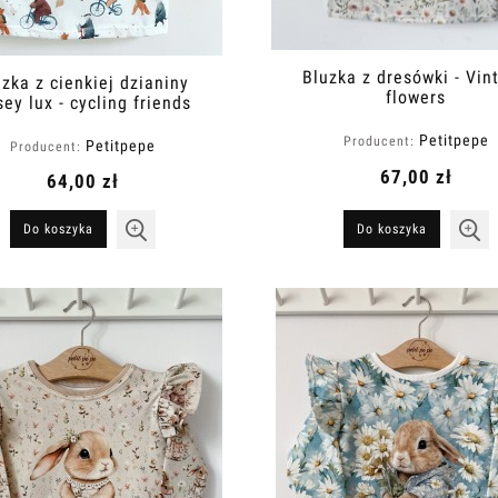
Bluzka z dresówki - Vin
uzka z cienkiej dzianiny
flowers
sey lux - cycling friends
Petitpepe
Producent:
Petitpepe
Producent:
67,00 zł
64,00 zł
Do koszyka
Do koszyka