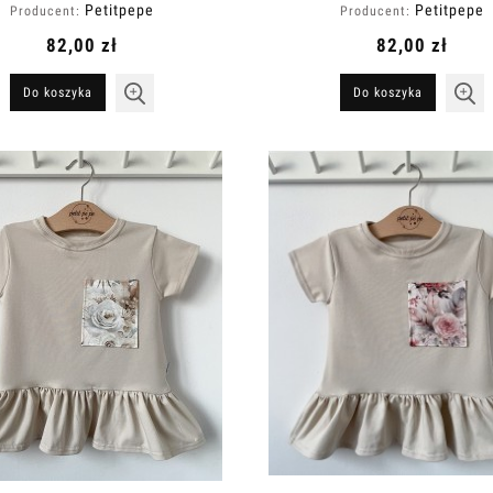
Petitpepe
Petitpepe
Producent:
Producent:
82,00 zł
82,00 zł
Do koszyka
Do koszyka
oomersy falbanka
Body z cienkiej dzianiny jersey 
adenium
35,00 zł
39,00 zł
na regularna:
48,00 zł
Cena regularna:
47,00 zł
Do koszyka
Do koszyka