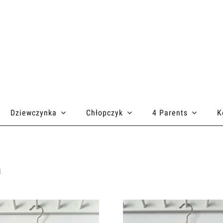
Dziewczynka
Chłopczyk
4 Parents
K
I