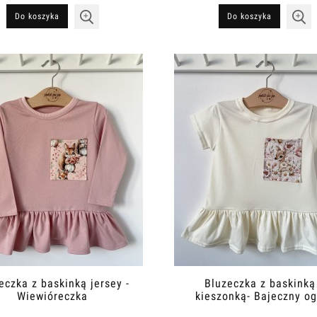
Do koszyka
Do koszyka
eczka z baskinką jersey -
Bluzeczka z baskinką
Wiewióreczka
kieszonką- Bajeczny o