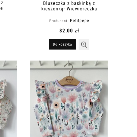
 z
Bluzeczka z baskinką z
se
kieszonką- Wiewióreczka
Petitpepe
Producent:
82,00 zł
Do koszyka