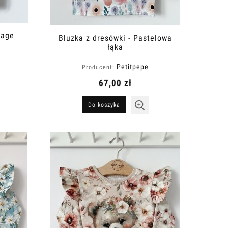
tage
Bluzka z dresówki - Pastelowa
łąka
Petitpepe
Producent:
67,00 zł
Do koszyka