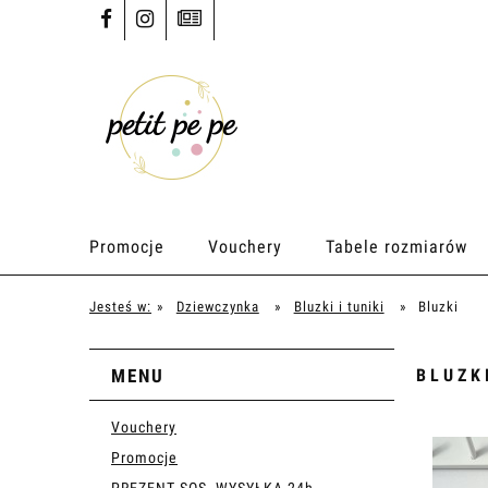
Promocje
Vouchery
Tabele rozmiarów
Jesteś w:
»
Dziewczynka
»
Bluzki i tuniki
»
Bluzki
MENU
BLUZK
Vouchery
Promocje